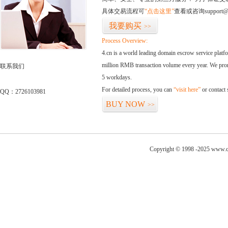
具体交易流程可
“点击这里”
查看或咨询support@
我要购买
>>
Process Overview:
4.cn is a world leading domain escrow service plat
million RMB transaction volume every year. We promi
联系我们
5 workdays.
For detailed process, you can
“visit here”
or contact
QQ：2726103981
BUY NOW
>>
Copyright © 1998 -2025 www.co